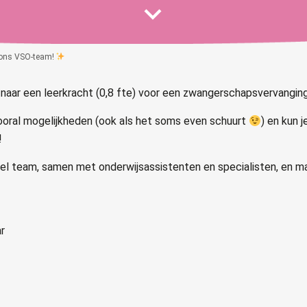
 ons VSO-team!
aar een leerkracht (0,8 fte) voor een zwangerschapsvervanging
j vooral mogelijkheden (ook als het soms even schuurt
) en kun 
!
el team, samen met onderwijsassistenten en specialisten, en maa
r