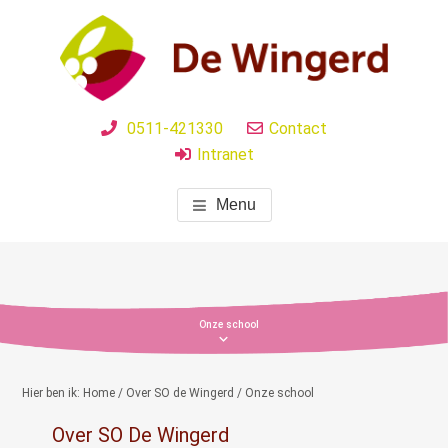
Door
naar
de
hoofd
SO DE WINGERD
inhoud
0511-421330
Contact
Intranet
Menu
Onze school
Hier ben ik:
Home
/
Over SO de Wingerd
/ Onze school
Over SO De Wingerd