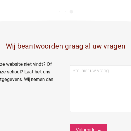
Wij beantwoorden graag al uw vragen
ze website niet vindt? Of
Stel
nze school? Laat het ons
hier
actgegevens. Wij nemen dan
uw
vraag
Volgende →