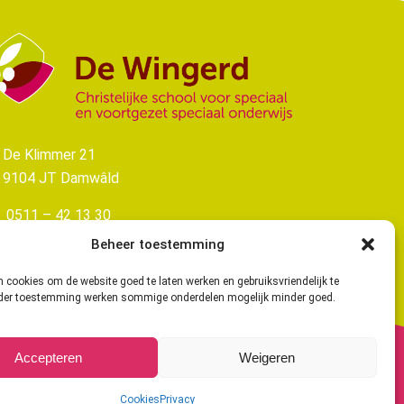
De Klimmer 21
9104 JT Damwâld
0511 – 42 13 30
Beheer toestemming
info@dewingerd-damwald.nl
n cookies om de website goed te laten werken en gebruiksvriendelijk te
er toestemming werken sommige onderdelen mogelijk minder goed.
Accepteren
Weigeren
Cookies
Privacy