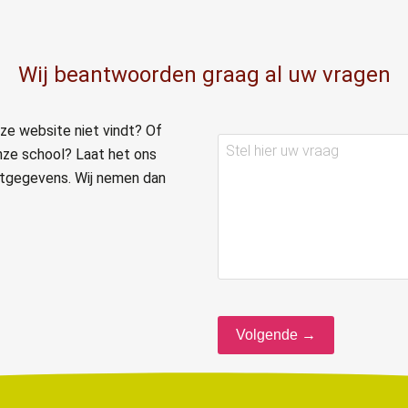
Wij beantwoorden graag al uw vragen
ze website niet vindt? Of
Stel
nze school? Laat het ons
hier
actgegevens. Wij nemen dan
uw
vraag
Volgende →