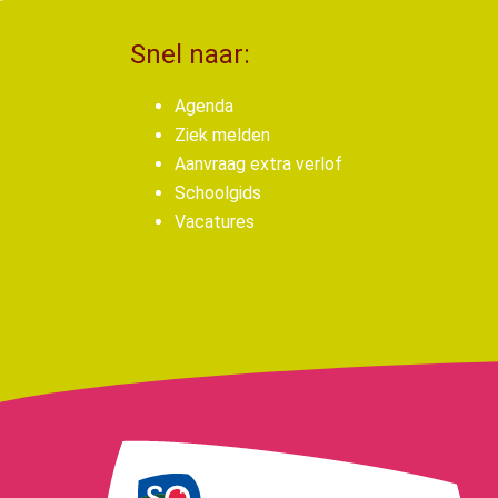
Snel naar:
Agenda
Ziek melden
Aanvraag extra verlof
Schoolgids
Vacatures