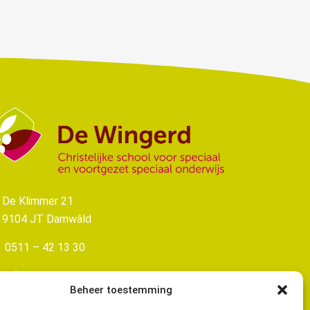
De Klimmer 21
9104 JT Damwâld
0511 – 42 13 30
info@dewingerd-damwald.nl
Beheer toestemming