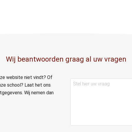
Wij beantwoorden graag al uw vragen
ze website niet vindt? Of
Stel
nze school? Laat het ons
hier
actgegevens. Wij nemen dan
uw
vraag